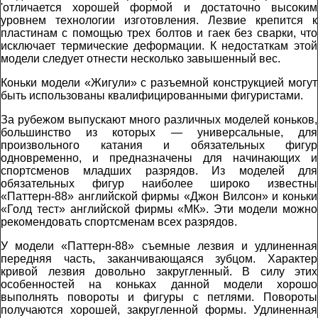
'отличается хорошей формой и достаточно высоким
уровнем технологии изготовления. Лезвие крепится к
пластинам с помощью трех болтов и гаек без сварки, что
исключает термические деформации. К недостаткам этой
модели следует отнести несколько завышенный вес.
Коньки модели «Жигули» с разъемной конструкцией могут
быть использованы квалифицированными фигуристами.
За рубежом выпускают много различных моделей коньков,
большинство из которых — универсальные, для
произвольного катания и обязательных фигур
одновременно, и предназначены для начинающих и
спортсменов младших разрядов. Из моделей для
обязательных фигур наиболее широко известны
«Паттерн-88» английской фирмы «Джон Вилсон» и коньки
«Голд тест» английской фирмы «МК». Эти модели можно
рекомендовать спортсменам всех разрядов.
У модели «Паттерн-88» съемные лезвия и удлиненная
передняя часть, заканчивающаяся зубцом. Характер
кривой лезвия довольно закругленный. В силу этих
особенностей на коньках данной модели хорошо
выполнять повороты и фигуры с петлями. Повороты
получаются хорошей, закругленной формы. Удлиненная