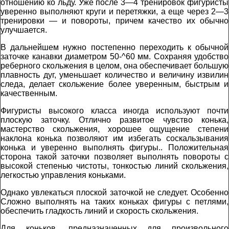
отношению ко льду. Уже после 3—4 тренировок фигуристы
уверенно выполняют круги и перетяжки, а еще через 2—3
тренировки — и повороты, причем качество их обычно
улучшается.
В дальнейшем нужно постепенно переходить к обычной
заточке канавки диаметром 50-^60 мм. Сохраняя удобство
реберного скольжения в целом, она обеспечивает большую
плавность дуг, уменьшает количество и величину извилин
следа, делает скольжение более уверенным, быстрым и
качественным.
Фигуристы высокого класса иногда используют почти
плоскую заточку. Отлично развитое чувство конька,
мастерство скольжения, хорошее ощущение степени
наклона конька позволяют им избегать соскальзывания
конька и уверенно выполнять фигуры.. Положительная
сторона такой заточки позволяет выполнять повороты с
высокой степенью чистоты, тонкостью линий скольжения,
легкостью управления коньками.
Однако увлекаться плоской заточкой не следует. Особенно
Сложно выполнять на таких коньках фигуры с петлями,
обеспечить гладкость линий и скорость скольжения.
Для коньков, предназначенных для произвольного