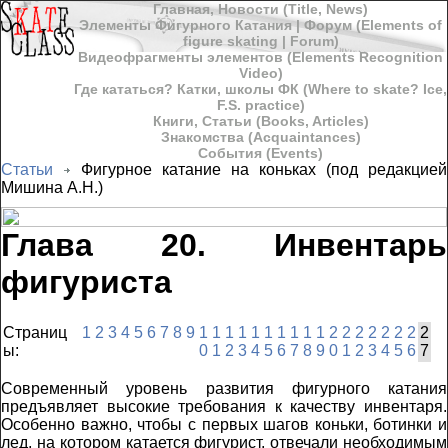
Главная, Новости (Title, News)
Элементы Фигурного Катания | Форум (Elements of
figure skating | Forum)
Видеофрагменты элементов (Elements Recognition
Video)
Где кататься? Катки, школы ФК (Where to skate? Ice,
F.S. practice)
Книги, Статьи (Books, Articles)
Знакомства (Acquaintances)
События (Events)
Статьи
Фигурное катание на коньках (под редакцией
Мишина А.Н.)
Г
лава 20. Инвентарь
фигуриста
Страниц
1
2
3
4
5
6
7
8
9
1
1
1
1
1
1
1
1
1
1
2
2
2
2
2
2
2
2
ы:
0
1
2
3
4
5
6
7
8
9
0
1
2
3
4
5
6
7
Современный уровень развития фигурного катания
предъявляет высокие требования к качеству инвентаря.
Особенно важно, чтобы с первых шагов коньки, ботинки и
лед, на котором катается фигурист, отвечали необходимым