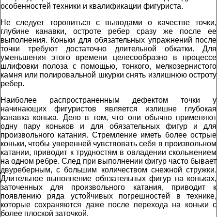
особенностей техники и квалификации фигуриста.
Не следует торопиться с выводами о качестве точки,
глубине канавки, остроте ребер сразу же после ее
выполнения. Коньки для обязательных упражнений после
точки требуют достаточно длительной обкатки. Для
уменьшения этого времени целесообразно в процессе
шлифовки полоза с помощью, тонкого, мелкозернистого
камня или полировальной шкурки снять излишнюю остроту
ребер.
Наиболее распространенным дефектом точки у
начинающих фигуристов является излишне глубокая
канавка конька. Дело в том, что они обычно применяют
одну пару коньков и для обязательных фигур и для
произвольного катания. Стремление иметь более острые
коньки, чтобы уверенней чувствовать себя в произвольном
катании, приводит к трудностям в овладении скольжением
на одном ребре. След при выполнении фигур часто бывает
двуреберным, с большим количеством снежной стружки.
Длительное выполнение обязательных фигур на коньках,
заточенных для произвольного катания, приводит к
появлению ряда устойчивых погрешностей в технике,
которые сохраняются даже после перехода на коньки с
более плоской заточкой.