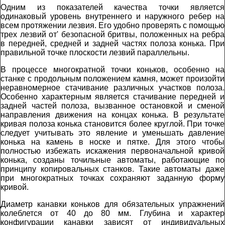
Одним из показателей качества точки является
одинаковый уровень внутреннего и наружного ребер на
всем протяжении лезвия. Его удобно проверять с помощью
трех лезвий от' безопасной бритвы, положенных на ребра
в передней, средней и задней частях полоза конька. При
правильной точке плоскости лезвий параллельны.
В процессе многократной точки коньков, особенно на
станке с продольным положением камня, может произойти
неравномерное стачивание различных участков полоза.
Особенно характерным является стачивание передней и
задней частей полоза, вызванное остановкой и сменой
направления движения на концах конька. В результате
кривая полоза конька становится более круглой. При точке
следует учитывать это явление и уменьшать давление
конька на камень в носке и пятке. Для этого чтобы
полностью избежать искажения первоначальной кривой
конька, созданы точильные автоматы, работающие по
принципу копировальных станков. Такие автоматы даже
при многократных точках сохраняют заданную форму
кривой.
Диаметр канавки коньков для обязательных упражнений
колеблется от 40 до 80 мм. Глубина и характер
конфигурации канавки зависят от индивидуальных