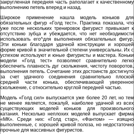
закругленная передняя часть раполагает к качественному
выполнению петель вперед и назад.
Широкое применение нашла модель коньков для
обязательных фигур «Голд тест». Практика показала, что
уже после нескольких тренировок фигурист привыкает к
отсутствию зубца и убеждается, что нет необходимости
использовать его^для выполнения обязательных фигур.
Эти коньки благодаря удачной конструкции и хорошей
форме кривой в значительной степени универсальны. Их с
успехом используют и юные фигуристы и мастера. Коньки
модели «Голд тест» позволяют сравнительно легко
обеспечить плавность дуг скольжения, чистоту поворотов,
выполнения петель. Сочетание этих достоинств достигнуто
за счет удачного соединения сравнительно плоской
средней части конька, обеспечивающей уверенное
скольжение, с относительно круглой передней частью.
Модель «Голд сил» выпускается уже более 20 лет, но тем
не менее является, пожалуй, наиболее удачной из всех
существующих моделей коньков для произвольного
катания. Несколько неплохих моделей выпускает фирма
«МК». Среди них: «Голд стар», «Фантом» — изящно
выполненные, с хорошей кривой полоза, но недостаточно
прочные для массивных фигуристов.