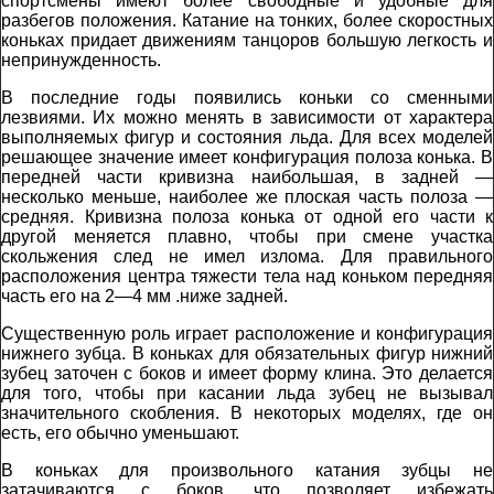
спортсмены имеют более свободные и удобные для
разбегов положения. Катание на тонких, более скоростных
коньках придает движениям танцоров большую легкость и
непринужденность.
В последние годы появились коньки со сменными
лезвиями. Их можно менять в зависимости от характера
выполняемых фигур и состояния льда. Для всех моделей
решающее значение имеет конфигурация полоза конька. В
передней части кривизна наибольшая, в задней —
несколько меньше, наиболее же плоская часть полоза —
средняя. Кривизна полоза конька от одной его части к
другой меняется плавно, чтобы при смене участка
скольжения след не имел излома. Для правильного
расположения центра тяжести тела над коньком передняя
часть его на 2—4 мм .ниже задней.
Существенную роль играет расположение и конфигурация
нижнего зубца. В коньках для обязательных фигур нижний
зубец заточен с боков и имеет форму клина. Это делается
для того, чтобы при касании льда зубец не вызывал
значительного скобления. В некоторых моделях, где он
есть, его обычно уменьшают.
В коньках для произвольного катания зубцы не
затачиваются с боков, что позволяет избежать