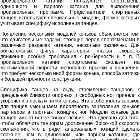
произвольного катания пользуются спортсмены
одиночного и парного катания для выполнения
произвольных программ. Представители спортивных
танцев используют специальные модели, форма которых
учитывает специфику исполнения танцев.
Появление нескольких моделей коньков объясняется тем,
что двигательные задачи, стоящие перед спортсменами в
различных разделах катания, несколько различны. Для
обязательных фигур характерны низкая скорость
движения, особые требования к ре-берности и т. п. В
произвольном катании спортсмены скользят на
максимальной скорости, исполняют прыжки и вращения,
что требует несколько иной формы конька, способа заточки
и большей прочности конструкции.
Специфика танцев на льду, стремление танцоров к
предельной близости опорных и свободных ног привели к
укорочению носка и пятки конька. Эта особенность коньков
для танцев уменьшаем вероятность зацепления коньков
партнеров в плотных позициях ног. Модели коньков для
танцев имеют более тонкое лезвие. Это сделано для того,
чтобы облегчить танцорам достижение j3bico-кой скорости
скольжения, что в ряде танцевальных позиций сделать
сложнее, чем в одиночном ,или парном катании, где