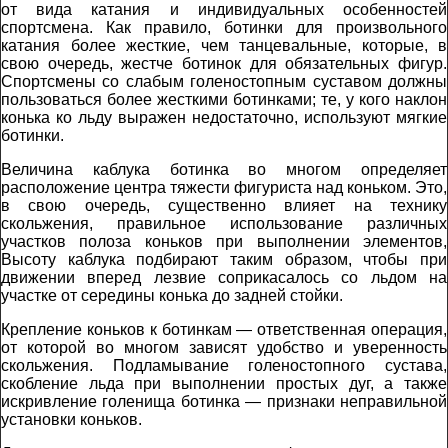
от вида катания и индивидуальных особенностей
спортсмена. Как правило, ботинки для произвольного
катания более жесткие, чем танцевальные, которые, в
свою очередь, жестче ботинок для обязательных фигур.
Спортсмены со слабым голеностопным суставом должны
пользоваться более жесткими ботинками; те, у кого наклон
конька ко льду выражен недостаточно, используют мягкие
ботинки.
Величина каблука ботинка во многом определяет
расположение центра тяжести фигуриста над коньком. Это,
в свою очередь, существенно влияет на технику
скольжения, правильное использование различных
участков полоза коньков при выполнении элементов,
Высоту каблука подбирают таким образом, чтобы при
движении вперед лезвие соприкасалось со льдом на
участке от середины конька до задней стойки.
Крепление коньков к ботинкам — ответственная операция,
от которой во многом зависят удобство и уверенность
скольжения. Подламывание голеностопного сустава,
скобление льда при выполнении простых дуг, а также
искривление голенища ботинка — признаки неправильной
установки коньков.