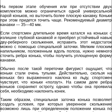
На первом этапе обучения или при отсутствии двух
комплектов можно ограничиться одной универсальной
парой коньков, но выточить более плоскую канавку. Коньки
при этом придется точить чаще. Рекомендуемый диаметр
канавки — 35—40 мм.
Если спортсмен длительное время катался на коньках с
излишне глубокой канавкой и приобрел устойчивый навык
дву-реберного скольжения, исправить этот недостаток
можно с помощью специальной заточки. Мелким плоским
напильником, положенным вдоль полоза, нужно немного
сточить ребра конька, чтобы получить уплощенную форму
канавки.
Обычно после такой переточки фигурист ощущает, что
коньки стали очень тупыми. Действительно, скользя на
коньках без выраженного наклона ко льду, спортсмен
чувствует, что коньки «ползут». На самом деле ребра
коньков сохраняют остроту, однако чтобы она проявила
себя, необходимо наклонить конек.
Таким образом, специальная заточка конька позволяет
создать условия, при которых уверенное скольжение
возможно лишь при определенном положении конька по