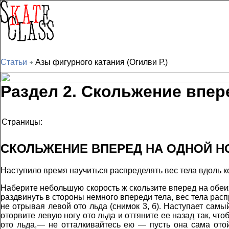
Статьи
Азы фигурного катания (Огилви Р.)
Р
аздел 2. Скольжение впер
Страницы:
СКОЛЬЖЕНИЕ ВПЕРЕД НА ОДНОЙ Н
Наступило время научиться распределять вес тела вдоль к
Наберите небольшую скорость ж скользите вперед на обеих н
раздвинуть в стороны немного впереди тела, вес тела расп
не отрывая левой ото льда (снимок 3, б). Наступает самы
оторвите левую ногу ото льда и оттяните ее назад так, чт
ото льда,— не отталкивайтесь ею — пусть она сама отой