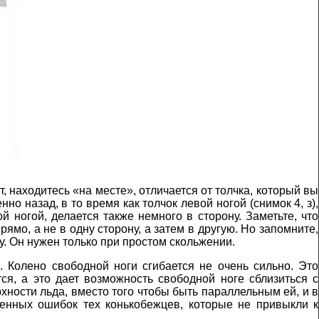
т, находитесь «на месте», отличается от толчка, который вы
но назад, в то время как толчок левой ногой (снимок 4, з),
й ногой, делается также немного в сторону. Заметьте, что
рямо, а не в одну сторону, а затем в другую. Но запомните,
у. Он нужен только при простом скольжении.
. Колено свободной ноги сгибается не очень сильно. Это
ся, а это дает возможность свободной ноге сблизиться с
рхности льда, вместо того чтобы быть параллельным ей, и в
аненных ошибок тех конькобежцев, которые не привыкли к
.