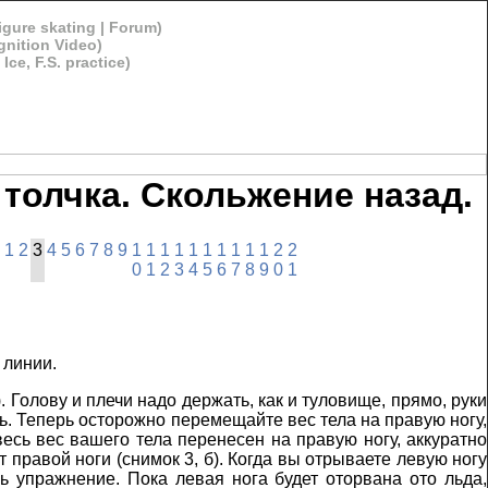
gure skating | Forum)
ition Video)
e, F.S. practice)
 толчка. Скольжение назад.
1
2
3
4
5
6
7
8
9
1
1
1
1
1
1
1
1
1
1
2
2
0
1
2
3
4
5
6
7
8
9
0
1
 линии.
. Голову и плечи надо держать, как и туловище, прямо, руки
ть. Теперь осторожно перемещайте вес тела на правую ногу,
весь вес вашего тела перенесен на правую ногу, аккуратно
 правой ноги (снимок 3, б). Когда вы отрываете левую ногу
ь упражнение. Пока левая нога будет оторвана ото льда,