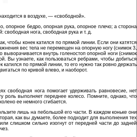
 находится в воздухе, — «свободной».
о, опорное бедро, опорная рука, опорное плечо; а сторона
 свободная нога, свободная рука и т. д.
к, чтобы конек катился по прямой линии. Если они катятся
ражнения вес тела не перемещен на опорную ногу (снимок 3,
 что выворачивается внутрь голеностоп опорной ноги (снимок
ой. Вы узнаете, как пользоваться ребрами, чтобы добиться
к катился по прямой линии, то его нужно так ровно держать
вигаться по кривой влево, и наоборот.
х свободная нога помогает удерживать равновесие, нет
ту роль выполняет переднее колесо. Помните, однако, что
колено ее немного сгибается.
кользите лишь на пебольшой его части. В каждом коньке они
оторая, как вы думаете, более подходит для выполнения тех
 или слишком сильно изогнут от передней части до задней
чез.