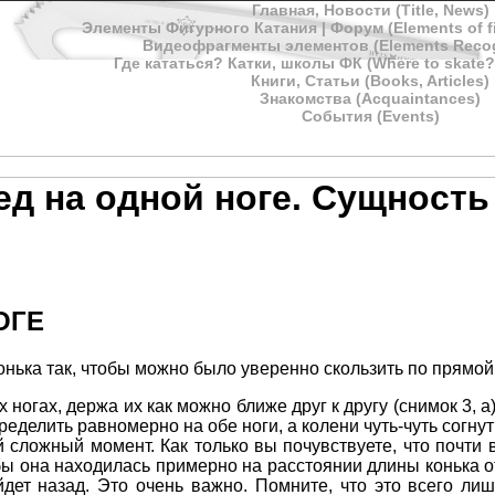
Главная, Новости (Title, News)
Элементы Фигурного Катания | Форум (Elements of fi
Видеофрагменты элементов (Elements Recogn
Где кататься? Катки, школы ФК (Where to skate? Ic
Книги, Статьи (Books, Articles)
Знакомства (Acquaintances)
События (Events)
ед на одной ноге. Сущность
ОГЕ
онька так, чтобы можно было уверенно скользить по прямой
огах, держа их как можно ближе друг к другу (снимок 3, а)
ределить равномерно на обе ноги, а колени чуть-чуть согну
й сложный момент. Как только вы почувствуете, что почти 
обы она находилась примерно на расстоянии длины конька от
дет назад. Это очень важно. Помните, что это всего лиш