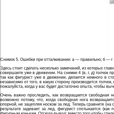
Снимок 5. Ошибки при отталкивании: а — правильно; б — 
Здесь стоит сделать несколько замечаний, из которых главн
совершаете уже в движении. На снимке 4 (в, г, д) толчок п
так как фигурист уже в движении, делается немного в сто
независимо от того, в какую сторону производится толчок, 
пожалуйста, когда у вас будет достаточно опыта, чтобы вы
Очень важно проследить, как возвращается свободная но
возможно потому, что, когда свободная нога возвращает
опорной, не зацепляя носком за лед. Теперь сравните (на 
результате задевает за лед, фигурист спотыкается (как
фигурным конькам. Отсюда вывод: вместо того чтобы спили