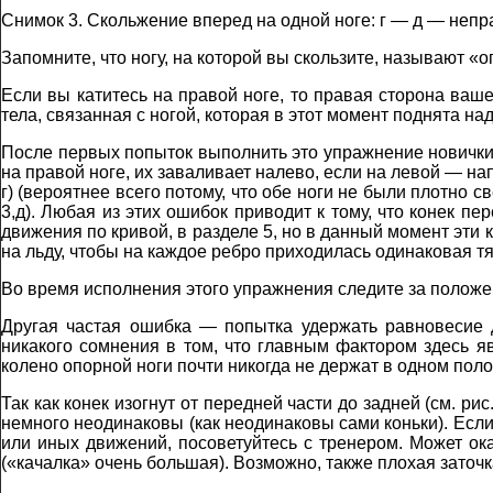
Снимок 3. Скольжение вперед на одной ноге: г — д — неп
Запомните, что ногу, на которой вы скользите, называют «о
Если вы катитесь на правой ноге, то правая сторона ваше
тела, связанная с ногой, которая в этот момент поднята на
После первых попыток выполнить это упражнение новички н
на правой ноге, их заваливает налево, если на левой — на
г) (вероятнее всего потому, что обе ноги не были плотно с
3,д). Любая из этих ошибок приводит к тому, что конек п
движения по кривой, в разделе 5, но в данный момент эти 
на льду, чтобы на каждое ребро приходилась одинаковая тяж
Во время исполнения этого упражнения следите за положе
Другая частая ошибка — попытка удержать равновесие 
никакого сомнения в том, что главным фактором здесь яв
колено опорной ноги почти никогда не держат в одном пол
Так как конек изогнут от передней части до задней (см. р
немного неодинаковы (как неодинаковы сами коньки). Если 
или иных движений, посоветуйтесь с тренером. Может ока
(«качалка» очень большая). Возможно, также плохая заточка