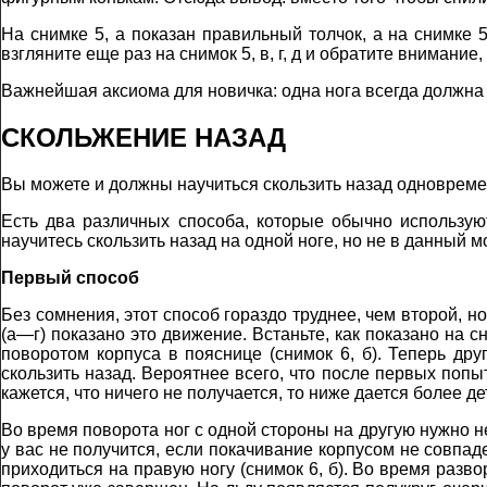
На снимке 5, а показан правильный толчок, а на снимке 
взгляните еще раз на снимок 5, в, г, д и обратите внимание
Важнейшая аксиома для новичка: одна нога всегда должна 
СКОЛЬЖЕНИЕ НАЗАД
Вы можете и должны научиться скользить назад одновремен
Есть два различных способа, которые обычно использую
научитесь скользить назад на одной ноге, но не в данный м
Первый способ
Без сомнения, этот способ гораздо труднее, чем второй, н
(а—г) показано это движение. Встаньте, как показано на с
поворотом корпуса в пояснице (снимок 6, б). Теперь др
скользить назад. Вероятнее всего, что после первых попы
кажется, что ничего не получается, то ниже дается более 
Во время поворота ног с одной стороны на другую нужно н
у вас не получится, если покачивание корпусом не совпад
приходиться на правую ногу (снимок 6, б). Во время разво