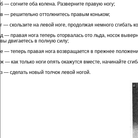
б — согните оба колена. Разверните правую ногу;
в — решительно оттолкнитесь правым коньком;
г — скользите на левой ноге, продолжая немного сгибать к
д — правая нога теперь оторвалась ото льда, носок выверну
вы двигаетесь в полную силу;
е — теперь правая нога возвращается в прежнее положение
ж — как только ноги опять окажутся вместе, начинайте сгиба
з — сделать новый толчок левой ногой.