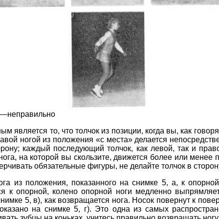
г —неправильно
ым является то, что толчок из позиции, когда вы, как говоря
равой ногой из положения «с места» делается непосредствен
рону; каждый последующий толчок, как левой, так и право
нога, на которой вы скользите, движется более или менее п
черчивать обязательные фигуры, не делайте толчок в сторон
га из положения, показанного на снимке 5, а, к опорной
ся к опорной, колено опорной ноги медленно выпрямляет
снимке 5, в), как возвращается нога. Носок повернут к пове
 показано на снимке 5, г). Это одна из самых распростр
вать зубцы на коньках, учитесь правильно возвращать ногу