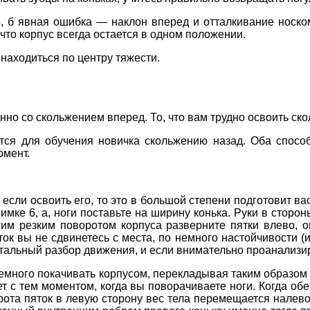
5, б явная ошибка — наклон вперед и отталкивание носком
, что корпус всегда остается в одном положении.
находиться по центру тяжести.
но со скольжением вперед. То, что вам трудно освоить ск
тся для обучения новичка скольжению назад. Оба спосо
омент.
о если освоить его, то это в большой степени подготовит в
нимке 6, а, ноги поставьте на ширину конька. Руки в сторо
угим резким поворотом корпуса разверните пятки влево, 
ток вы не сдвинетесь с места, по немного настойчивости (и
детальный разбор движения, и если внимательно проанализир
емного покачивать корпусом, перекладывая таким образом 
ет с тем моментом, когда вы поворачиваете ноги. Когда об
рота пяток в левую сторону вес тела перемещается налево, 