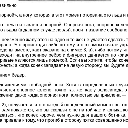
равильно
порной», а ногу, которая в этот момент оторвана ото льда и
го тела называется опорной. Опорная нога, опорное колен
до льдом (в данном случае левая), носит название свободной:
еизменно жалуются на одно и то же: не удается сделать та
право. Это происходит либо потому, что в самом начале уп
ведены вместе, как показано на снимке 3, а), либо потому,
ереходит на внутреннее ребро и фигурист двигается по крив
кривые являются лишь помехой. Если вы хотите, чтобы коне
есть; а когда конек западает на левую сторону, вы будете д
нием бедер.
движениями свободной ноги. Хотя в определенных случая
ляется опорное колено, точно так же, как у велосипеда э
ожении;'даже когда опорная нога полностью выпрямлена — 
ис. 2), получается, что в каждый определенный момент вы с
вам покажется, что вы скользите не на той части конька, к
заться, что конек короче, чем нужно для вашего ботинка,
 привела к тому, что прогиб в сторону пятки совершенно ис